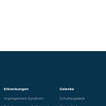
Erkrankungen
Gelenke
Impingement-Syndrom
Schultergelenk