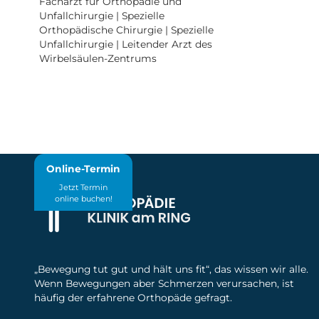
Facharzt für Orthopädie und
Unfallchirurgie | Spezielle
Orthopädische Chirurgie | Spezielle
Unfallchirurgie | Leitender Arzt des
Wirbelsäulen-Zentrums
Online-Termin
Jetzt Termin
online buchen!
„Bewegung tut gut und hält uns fit“, das wissen wir alle.
Wenn Bewegungen aber Schmerzen verursachen, ist
häufig der erfahrene Orthopäde gefragt.