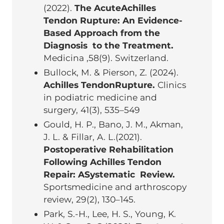
(2022).
The AcuteAchilles
Tendon Rupture: An Evidence-
Based Approach from the
Diagnosis to the Treatment.
Medicina
,58(9). Switzerland.
Bullock, M. & Pierson, Z. (2024).
Achilles TendonRupture.
Clinics
in podiatric medicine and
surgery
, 41(3), 535–549
Gould, H. P., Bano, J. M., Akman,
J. L. & Fillar, A. L.(2021).
Postoperative Rehabilitation
Following Achilles Tendon
Repair: ASystematic Review.
Sportsmedicine and arthroscopy
review
, 29(2), 130–145.
Park, S.-H., Lee, H. S., Young, K.