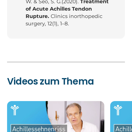
W. & Seo, S. G.(2020).
Treatment
of Acute Achilles Tendon
Rupture.
Clinics inorthopedic
surgery
, 12(1), 1–8.
Videos zum Thema