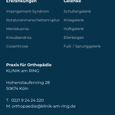
Erkrankungen
Gelenke
Impingement-Syndrom
Schultergelenk
Rotatorenmanschettenruptur
Kniegelenk
Meniskusriss
Hüftgelenk
Kreuzbandriss
Ellenbogen
Coxarthrose
Fuß- / Sprunggelenk
Praxis für Orthopädie
KLINIK am RING
Hohenstaufenring 28
50674 Köln
T.
0221 9 24 24 220
M.
orthopaedie@klinik-am-ring.de