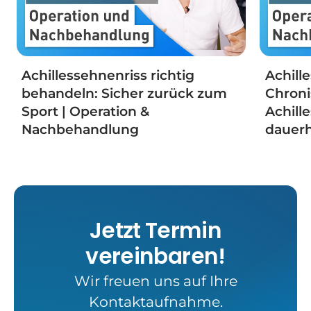
Achillessehnenriss richtig
Achill
behandeln: Sicher zurück zum
Chron
Sport | Operation &
Achill
Nachbehandlung
dauerh
Jetzt Termin
vereinbaren!
Wir freuen uns auf Ihre
Kontaktaufnahme.