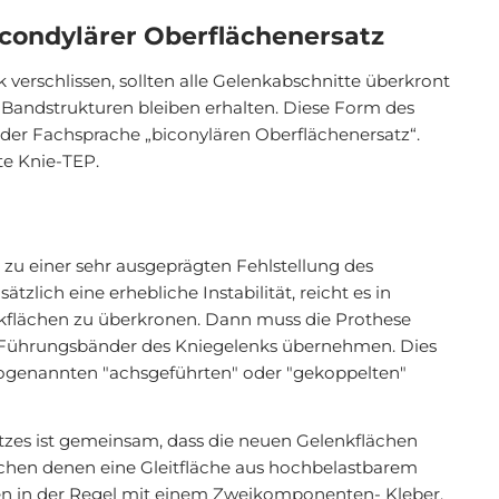
icondylärer Oberflächenersatz
 verschlissen, sollten alle Gelenkabschnitte überkront
n Bandstrukturen bleiben erhalten. Diese Form des
der Fachsprache „biconylären Oberflächenersatz“.
te Knie-TEP.
u einer sehr ausgeprägten Fehlstellung des
tzlich eine erhebliche Instabilität, reicht es in
enkflächen zu überkronen. Dann muss die Prothese
n Führungsbänder des Kniegelenks übernehmen. Dies
sogenannten "achsgeführten" oder "gekoppelten"
zes ist gemeinsam, dass die neuen Gelenkflächen
ischen denen eine Gleitfläche aus hochbelastbarem
den in der Regel mit einem Zweikomponenten- Kleber,