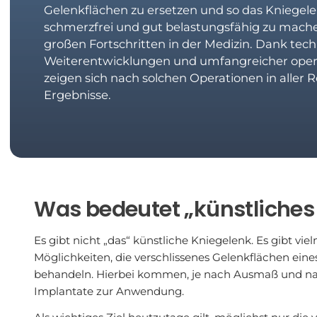
Gelenkflächen zu ersetzen und so das Kniegel
schmerzfrei und gut belastungsfähig zu mache
großen Fortschritten in der Medizin. Dank tec
Weiterentwicklungen und umfangreicher oper
zeigen sich nach solchen Operationen in aller
Ergebnisse.
Was bedeutet „künstliches
Es gibt nicht „das“ künstliche Kniegelenk. Es gibt v
Möglichkeiten, die verschlissenes Gelenkflächen ein
behandeln. Hierbei kommen, je nach Ausmaß und nach
Implantate zur Anwendung.