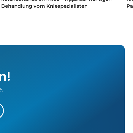
Behandlung vom Kniespezialisten
Pa
n!
.