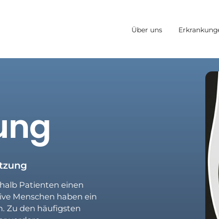
Über uns
Erkrankung
ung
etzung
halb Patienten einen
tive Menschen haben ein
en. Zu den häufigsten