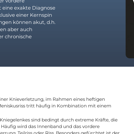
er vordere
t eine exakte Diagnose
lusive einer Kernspin
ngen können akut, d.h.
nnen aber auch
er chronische
 einer Knieverletzung, im Rahmen eines heftigen
Meniskusriss tritt häufig in Kombination mit einem
niegelenkes sind bedingt durch extreme Kräfte, die
z. Häufig wird das Innenband und das vordere
rung, Teilriss oder Riss. Besonders gefürchtet ist der