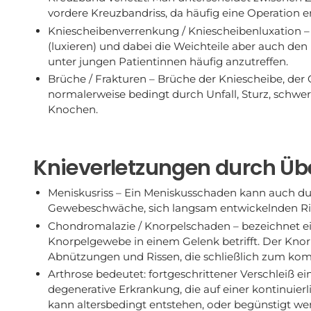
vordere Kreuzbandriss, da häufig eine Operation erf
Kniescheibenverrenkung / Kniescheibenluxation 
(luxieren) und dabei die Weichteile aber auch den
unter jungen Patientinnen häufig anzutreffen.
Brüche / Frakturen – Brüche der Kniescheibe, de
normalerweise bedingt durch Unfall, Sturz, schwe
Knochen.
Knieverletzungen durch Ü
Meniskusriss – Ein Meniskusschaden kann auch du
Gewebeschwäche, sich langsam entwickelnden Ris
Chondromalazie / Knorpelschaden – bezeichnet ein
Knorpelgewebe in einem Gelenk betrifft. Der Kno
Abnützungen und Rissen, die schließlich zum kom
Arthrose bedeutet: fortgeschrittener Verschleiß ei
degenerative Erkrankung, die auf einer kontinuier
kann altersbedingt entstehen, oder begünstigt we