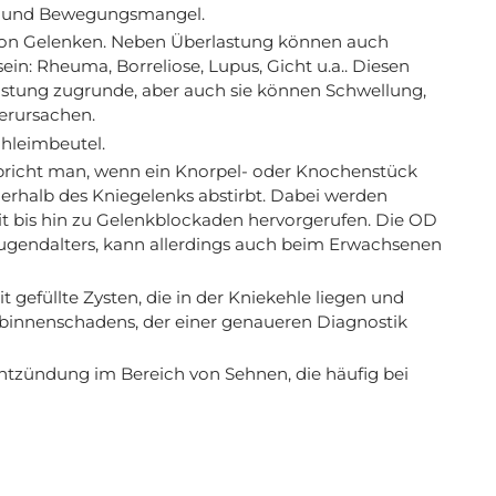
t und Bewegungsmangel.
 von Gelenken. Neben Überlastung können auch
ein: Rheuma, Borreliose, Lupus, Gicht u.a.. Diesen
astung zugrunde, aber auch sie können Schwellung,
verursachen.
chleimbeutel.
pricht man, wenn ein Knorpel- oder Knochenstück
nnerhalb des Kniegelenks abstirbt. Dabei werden
 bis hin zu Gelenkblockaden hervorgerufen. Die OD
Jugendalters, kann allerdings auch beim Erwachsenen
t gefüllte Zysten, die in der Kniekehle liegen und
ebinnenschadens, der einer genaueren Diagnostik
Entzündung im Bereich von Sehnen, die häufig bei