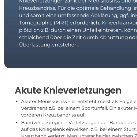
Knieverletzungen zählt der Meniskusriss und d
Kreuzbandriss. Für die optimale Behandlung is
und somit eine umfassende Abklärung, ggf. ink
Tomographie (MRT) erforderlich. Knieerkranku
plötzlich z.B. durch einen Unfall eintreten, kö
schleichend über die Zeit durch Abnützung od
Überlastung entstehen.
Akute Knieverletzungen
Akuter Meniskusriss – er entsteht meist als Folge
Verdrehens z.B. bei einem Sportunfall. Ein akuter 
vorderen Kreuzbandriss auf.
Bandverletzungen – Verletzungen der Bänder des K
auf das Kniegelenk einwirken, z.B. bei einem Stur
Kreuzband verletzt. Man unterscheidet zwischen Zer