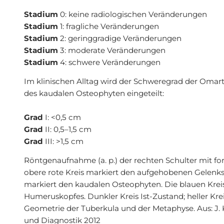
Stadium
0: keine radiologischen Veränderungen
Stadium
1: fragliche Veränderungen
Stadium
2: geringgradige Veränderungen
Stadium
3: moderate Veränderungen
Stadium
4: schwere Veränderungen
Im klinischen Alltag wird der Schweregrad der Oma
des kaudalen Osteophyten eingeteilt:
Grad
I: <0,5 cm
Grad
II: 0,5–1,5 cm
Grad
III: >1,5 cm
Röntgenaufnahme (a. p.) der rechten Schulter mit fo
obere rote Kreis markiert den aufgehobenen Gelenkspa
markiert den kaudalen Osteophyten. Die blauen Krei
Humeruskopfes. Dunkler Kreis Ist-Zustand; heller Kr
Geometrie der Tuberkula und der Metaphyse. Aus: J.
und Diagnostik 2012