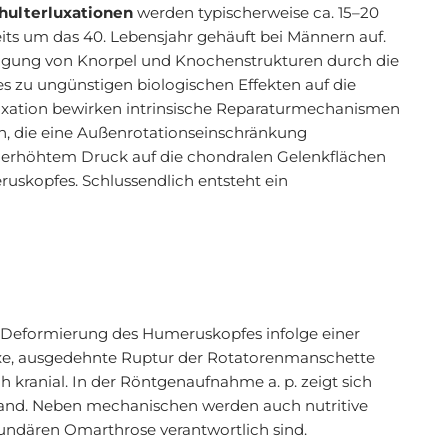
hulterluxationen
werden typischerweise ca. 15–20
eits um das 40. Lebensjahr gehäuft bei Männern auf.
igung von Knorpel und Knochenstrukturen durch die
es zu ungünstigen biologischen Effekten auf die
luxation bewirken intrinsische Reparaturmechanismen
n, die eine Außenrotationseinschränkung
u erhöhtem Druck auf die chondralen Gelenkflächen
uskopfes. Schlussendlich entsteht ein
e Deformierung des Humeruskopfes infolge einer
xe, ausgedehnte Ruptur der Rotatorenmanschette
 kranial. In der Röntgenaufnahme a. p. zeigt sich
nd. Neben mechanischen werden auch nutritive
ekundären Omarthrose verantwortlich sind.